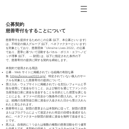
公募契約
慈善寄付をすることについて
慈善寄付を提供するためのこの公募 (以下、本公募といいます)
は、不特定の個人グループ (以下、ベネファクターといいます)
を対象としており、慈善団体「Ukraine Lives 2022」の公募
であり、憲章に基づいて活動するパホル・ボリス・エフヘノビ
ッチ理事 (以下、 — 財団) は、以下に指定された条件の下
で、慈善寄付の提供に関する契約を締結します。
本契約で使用される用語:
公募 - Web サイトに掲載されている組織の有効な募
集:
https://www.ua2022.org/
、特定されていない個人のサー
クルを対象とした慈善寄付の提供について。
受け入れ - ウェブサイトに掲載されている支払いフォームと手
段を使用して送金を行うこと、および銀行を通じてファンドの
当座預金口座に資金を送金することを目的とした措置を講じる
ことによる、オファーの完全かつ無条件の受け入れ。オファー
は、組織の当座預金口座に資金が入金された日から受け入れら
れたと見なされます。
慈善寄付とは、財団の憲章または本契約に従って、財団の憲章
またはプログラムによって規定された特定の目標を達成するた
めに、ベネファクターが財団の財産に資金を無料で送金するこ
とです。
恩人は、自発的に 1 つまたは複数の種類の慈善活動を行う健常
な自然人です。本契約の目的上、ベネファクターはオファーを