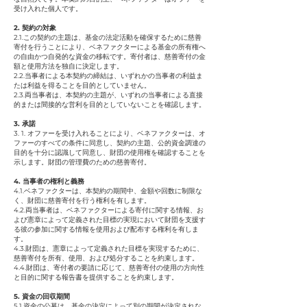
受け入れた個人です。
2. 契約の対象
2.1.この契約の主題は、基金の法定活動を確保するために慈善
寄付を行うことにより、ベネファクターによる基金の所有権へ
の自由かつ自発的な資金の移転です。寄付者は、慈善寄付の金
額と使用方法を独自に決定します。
2.2.当事者による本契約の締結は、いずれかの当事者の利益ま
たは利益を得ることを目的としていません。
2.3.両当事者は、本契約の主題が、いずれの当事者による直接
的または間接的な営利を目的としていないことを確認します。
3. 承諾
3. 1. オファーを受け入れることにより、ベネファクターは、オ
ファーのすべての条件に同意し、契約の主題、公的資金調達の
目的を十分に認識して同意し、財団の使用権を確認することを
示します。財団の管理費のための慈善寄付。
4. 当事者の権利と義務
4.1.ベネファクターは、本契約の期間中、金額や回数に制限な
く、財団に慈善寄付を行う権利を有します。
4.2.両当事者は、ベネファクターによる寄付に関する情報、お
よび憲章によって定義された目標の実現において財団を支援す
る彼の参加に関する情報を使用および配布する権利を有しま
す。
4.3.財団は、憲章によって定義された目標を実現するために、
慈善寄付を所有、使用、および処分することを約束します。
4.4.財団は、寄付者の要請に応じて、慈善寄付の使用の方向性
と目的に関する報告書を提供することを約束します。
5. 資金の回収期間
5.1.資金の公募は、基金の決定によって別の期間が決定されな