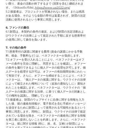
い限り、基金の活動が終了するまで (清算を含む) 継続されま
す。 -136bad5cf58d_
https://www.ua2022.org/
5.2.後援者は、プロジェクトが実施されない場合、または残高
がある場合、そのような金額の寄付は返還されず、財団の法定
活動に使用されるという事実に同意します。
6. ファンドの責任
6.1.財団は、本契約の条件の違反、および財団の法定活動およ
びウクライナの法律によって規定された手順に反する慈善寄付
の使用に対して責任を負います。
7. その他の条件
7.1.慈善寄付の譲渡に関連する費用 (資金の譲渡にかかる手数
料、税金、手数料など) は、ベネファクターが負担します。
7.2.オファーを受け入れることにより、ベネファクターはオフ
ァーの条件を完全に理解し、同意することを確認し、オファー
の条件を履行できるように個人データの処理を許可します。個
人データを処理する許可は、オファーの有効期間全体にわたっ
て有効です。さらに、オファーを締結することにより、ベネフ
ァクターは、「個人データの保護に関する」ウクライナの法律
によって確立された権利について（追加の通知なしに）通知さ
れたことを確認します。ベネファクターは、ウクライナの「個
人データの保護に関する法律」に基づく個人データの対象とし
ての権利を認識し、理解しています。
7.3.後援者は、財団のウェブサイトに自身に関する情報を入力
した後、彼の連絡先情報が、電子形式を含む手紙やメッセージ
を送信するために財団によって使用される可能性があるという
事実に同意します。同時に、財団は、ウクライナの法律で規定
されている場合を除き、ベネファクターの連絡先に関する情報
を第三者に提供しないことを約束します。さらに、ベネファク
ターは、彼に関する情報 (特に、姓、名、父称) が財団によっ
てマスメディアまたは組織のウェブサイトで使用される可能性