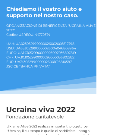
Chiediamo il vostro aiuto e
supporto nel nostro caso.
ORGANIZZAZIONE DI BENEFICENZA "UCRAINA ALIVE
2022"
Codice USREOU:
44772674
UAH: UA023052990000026002006812798
USD: UA653052990000026004046808964
EURO: UA143052990000026007036807819
CHF: UA303052990000026000036802822
EUR: UA743052990000026001016810587
JSC CB "BANCA PRIVATA"
Ucraina viva 2022
Fondazione caritatevole
Ukraine Alive 2022 realizza importanti progetti per
l'Ucraina, il cui scopo è quello di soddisfare i bisogni