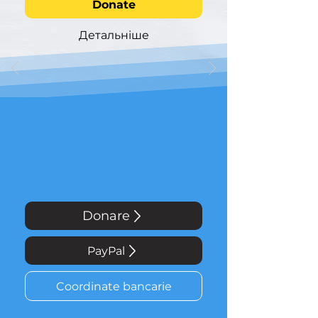
Donate
Детальніше
Donare
PayPal
Coordinate bancarie